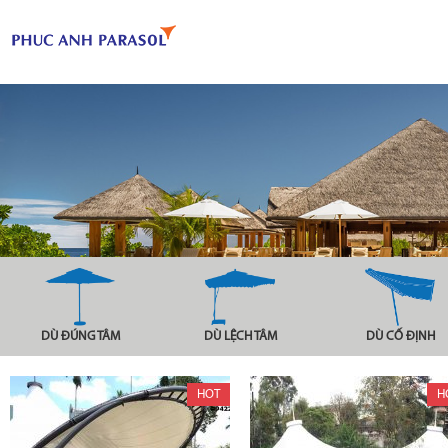
DÙ ĐÚNG TÂM
DÙ LỆCH TÂM
DÙ CỐ ĐỊNH
HOT
H