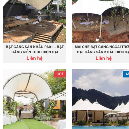
BẠT CĂNG SÂN KHẤU PA01 – BẠT
MÁI CHE BẠT CĂNG NGOÀI TRỜI
CĂNG KIẾN TRÚC HIỆN ĐẠI
BẠT CĂNG SĂN KHẤU HIỆN ĐẠ
Liên hệ
Liên hệ
HOT
M