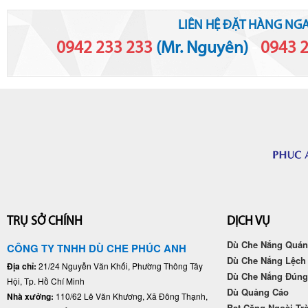
LIÊN HỆ ĐẶT HÀNG NGA
0942 233 233
(Mr. Nguyên)
-
0943 
TRỤ SỞ CHÍNH
DỊCH VỤ
Dù Che Nắng Quán
CÔNG TY TNHH DÙ CHE PHÚC ANH
Dù Che Nắng Lệch
Địa chỉ:
21/24 Nguyễn Văn Khối, Phường Thông Tây
Dù Che Nắng Đún
Hội, Tp. Hồ Chí Minh
Dù Quảng Cáo
Nhà xưởng:
110/62 Lê Văn Khương, Xã Đông Thạnh,
Bạt Căng Ngoài Tr