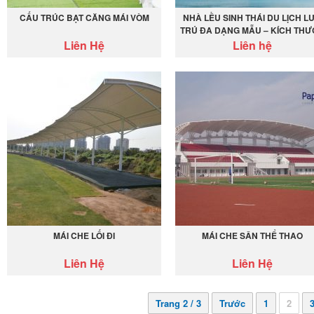
CẤU TRÚC BẠT CĂNG MÁI VÒM
NHÀ LỀU SINH THÁI DU LỊCH L
TRÚ ĐA DẠNG MẪU – KÍCH TH
Liên Hệ
Liên hệ
MÁI CHE LỐI ĐI
MÁI CHE SÂN THỂ THAO
Liên Hệ
Liên Hệ
Trang 2 / 3
Trước
1
2