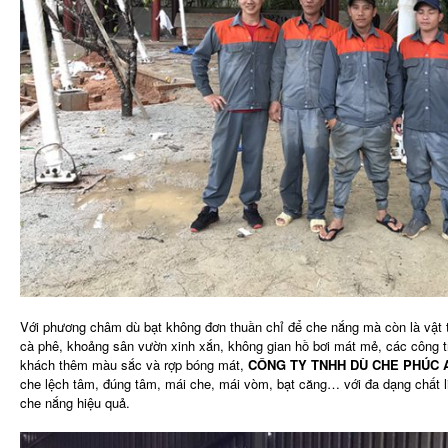
Với phương châm dù bạt không đơn thuần chỉ để che nắng mà còn là vật 
cà phê, khoảng sân vườn xinh xắn, không gian hồ bơi mát mẻ, các công t
khách thêm màu sắc và rợp bóng mát,
CÔNG TY TNHH DÙ CHE PHÚC 
che lệch tâm, đúng tâm, mái che, mái vòm, bạt căng… với đa dạng chất l
che nắng hiệu quả.