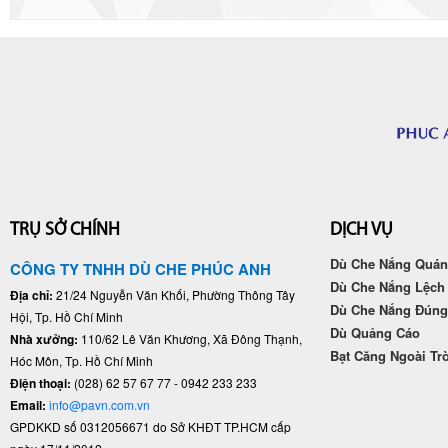
TRỤ SỞ CHÍNH
DỊCH VỤ
Dù Che Nắng Quán
CÔNG TY TNHH DÙ CHE PHÚC ANH
Dù Che Nắng Lệch
Địa chỉ:
21/24 Nguyễn Văn Khối, Phường Thông Tây
Dù Che Nắng Đún
Hội, Tp. Hồ Chí Minh
Dù Quảng Cáo
Nhà xưởng:
110/62 Lê Văn Khương, Xã Đông Thạnh,
Bạt Căng Ngoài Tr
Hóc Môn, Tp. Hồ Chí Minh
Điện thoại:
(028) 62 57 67 77 - 0942 233 233
Email:
info@pavn.com.vn
GPDKKD số 0312056671 do Sở KHĐT TP.HCM cấp