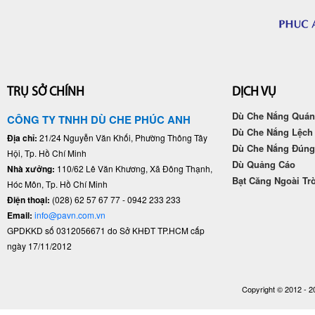
TRỤ SỞ CHÍNH
DỊCH VỤ
Dù Che Nắng Quán
CÔNG TY TNHH DÙ CHE PHÚC ANH
Dù Che Nắng Lệch
Địa chỉ:
21/24 Nguyễn Văn Khối, Phường Thông Tây
Dù Che Nắng Đún
Hội, Tp. Hồ Chí Minh
Dù Quảng Cáo
Nhà xưởng:
110/62 Lê Văn Khương, Xã Đông Thạnh,
Bạt Căng Ngoài Tr
Hóc Môn, Tp. Hồ Chí Minh
Điện thoại:
(028) 62 57 67 77 - 0942 233 233
Email:
info@pavn.com.vn
GPDKKD số 0312056671 do Sở KHĐT TP.HCM cấp
ngày 17/11/2012
Copyright © 2012 - 