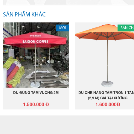
SẢN PHẨM KHÁC
MỚI
BÁN CH
DÙ ĐÚNG TÂM VUÔNG 2M
DÙ CHE NẮNG TÂM TRÒN 1 TẦ
(2,9 M) GIÁ TẠI XƯỞNG
1.500.000 Đ
1.600.000Đ