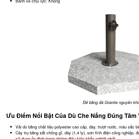
Bánh xe chịu lực: Không
Đế bằng đá Granite nguyên khố
Ưu Điểm Nổi Bật Của Dù Che Nắng Đúng Tâm 
Vải dù bằng chất liệu polyester cao cấp, dày, trượt nước, màu sắc 
Cây trụ bằng sắt chống gỉ, dày (1,4 ly), sơn tĩnh điện công nghiệp, 
sử dụng ổn định trong những điều kiện khắc nghiệt nhất.