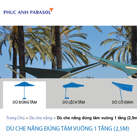
DÙ ĐÚNG TÂM
DÙ LỆCH TÂM
DÙ CỐ ĐỊNH
»
»
Dù che nắng đúng tâm vuông 1 tầng (2,5m
Trang Chủ
Dù che nắng
DÙ CHE NẮNG ĐÚNG TÂM VUÔNG 1 TẦNG (2,5M)