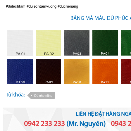
#dulechtam #dulechtamvuong #duchenang
BẢNG MÃ MÀU DÙ PHÚC
Từ khóa:
Dù che nắng
LIÊN HỆ ĐẶT HÀNG NGA
0942 233 233
(Mr. Nguyên)
-
0943 