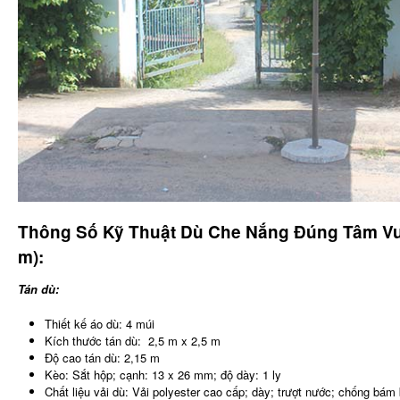
Thông Số Kỹ Thuật Dù Che Nắng Đúng Tâm Vu
m):
Tán dù:
Thiết kế áo dù: 4 múi
Kích thước tán dù: 2,5 m x 2,5 m
Độ cao tán dù: 2,15 m
Kèo: Sắt hộp; cạnh: 13 x 26 mm; độ dày: 1 ly
Chất liệu vải dù: Vải polyester cao cấp; dày; trượt nước; chống bám 