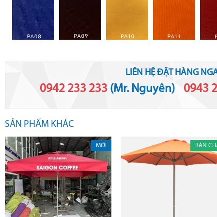
LIÊN HỆ ĐẶT HÀNG NGA
0942 233 233
(Mr. Nguyên)
-
0943 
SẢN PHẨM KHÁC
MỚI
BÁN CH