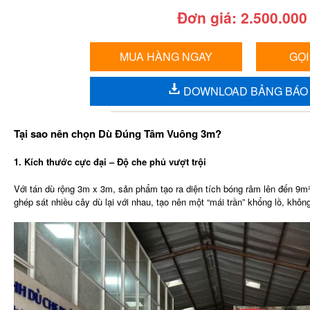
Đơn giá: 2.500.000
MUA HÀNG NGAY
GỌI
DOWNLOAD BẢNG BÁO 
Tại sao nên chọn Dù Đúng Tâm Vuông 3m?
1. Kích thước cực đại – Độ che phủ vượt trội
Với tán dù rộng 3m x 3m, sản phẩm tạo ra diện tích bóng râm lên đến 9m
ghép sát nhiều cây dù lại với nhau, tạo nên một “mái trần” khổng lồ, khôn