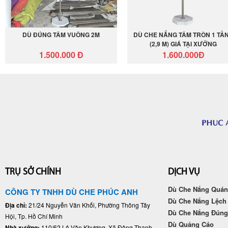
DÙ ĐÚNG TÂM VUÔNG 2M
DÙ CHE NẮNG TÂM TRÒN 1 TẦ
(2,9 M) GIÁ TẠI XƯỞNG
1.500.000 Đ
1.600.000Đ
TRỤ SỞ CHÍNH
DỊCH VỤ
Dù Che Nắng Quán
CÔNG TY TNHH DÙ CHE PHÚC ANH
Dù Che Nắng Lệch
Địa chỉ:
21/24 Nguyễn Văn Khối, Phường Thông Tây
Dù Che Nắng Đún
Hội, Tp. Hồ Chí Minh
Dù Quảng Cáo
Nhà xưởng:
110/62 Lê Văn Khương, Xã Đông Thạnh,