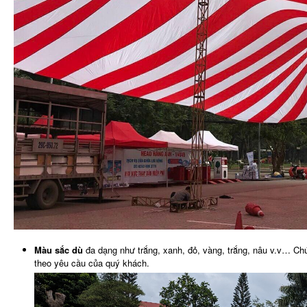
Màu sắc dù
đa dạng như trắng, xanh, đỏ, vàng, trắng, nâu v.v… Chú
theo yêu cầu của quý khách.