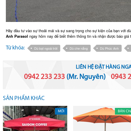
Hãy đầu tư vào sự thoải mái và sự sang trọng cho sự kiện của bạn với dù
Anh Parasol
ngay hôm nay để biết thêm thông tin và nhận được báo giá t
Từ khóa:
Dù bạt ngoài trời
Dù che nắng
Dù Phúc Anh
LIÊN HỆ ĐẶT HÀNG NGA
0942 233 233
(Mr. Nguyên)
-
0943 
SẢN PHẨM KHÁC
MỚI
BÁN CH