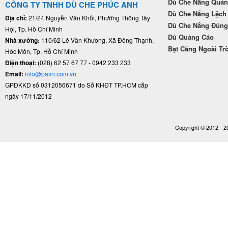
Dù Che Nắng Quán
CÔNG TY TNHH DÙ CHE PHÚC ANH
Dù Che Nắng Lệch
Địa chỉ:
21/24 Nguyễn Văn Khối, Phường Thông Tây
Dù Che Nắng Đún
Hội, Tp. Hồ Chí Minh
Dù Quảng Cáo
Nhà xưởng:
110/62 Lê Văn Khương, Xã Đông Thạnh,
Bạt Căng Ngoài Tr
Hóc Môn, Tp. Hồ Chí Minh
Điện thoại:
(028) 62 57 67 77 - 0942 233 233
Email:
info@pavn.com.vn
GPDKKD số 0312056671 do Sở KHĐT TP.HCM cấp
ngày 17/11/2012
Copyright © 2012 - 