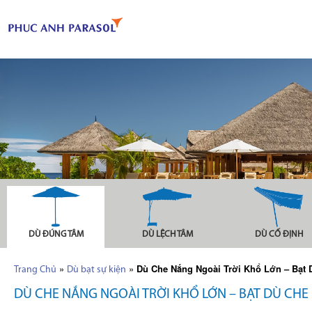
DÙ ĐÚNG TÂM
DÙ LỆCH TÂM
DÙ CỐ ĐỊNH
»
»
Dù Che Nắng Ngoài Trời Khổ Lớn – Bạt
Trang Chủ
Dù bạt sự kiện
DÙ CHE NẮNG NGOÀI TRỜI KHỔ LỚN – BẠT DÙ CHE