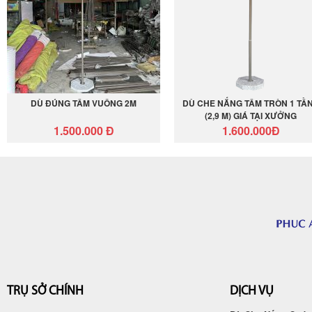
DÙ ĐÚNG TÂM VUÔNG 2M
DÙ CHE NẮNG TÂM TRÒN 1 TẦ
(2,9 M) GIÁ TẠI XƯỞNG
1.500.000 Đ
1.600.000Đ
TRỤ SỞ CHÍNH
DỊCH VỤ