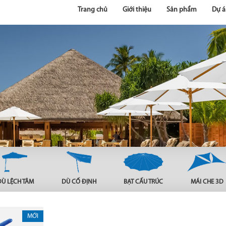
Trang chủ
Giới thiệu
Sản phẩm
Dự á
DÙ LỆCH TÂM
DÙ CỐ ĐỊNH
BẠT CẤU TRÚC
MÁI CHE 3D
MỚI