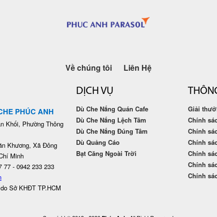
Về chúng tôi
Liên Hệ
DỊCH VỤ
THÔNG
Dù Che Nắng Quán Cafe
Giải thư
CHE PHÚC ANH
Dù Che Nắng Lệch Tâm
Chính sá
n Khối, Phường Thông
Dù Che Nắng Đúng Tâm
Chính sác
Dù Quảng Cáo
Chính sác
ăn Khương, Xã Đông
Bạt Căng Ngoài Trời
Chính sá
Chí Minh
Chính sác
7 77 - 0942 233 233
Chính sác
n
 do Sở KHĐT TP.HCM