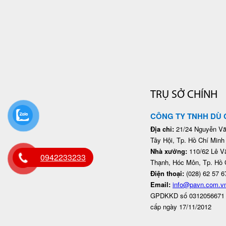
TRỤ SỞ CHÍNH
CÔNG TY TNHH DÙ 
Địa chỉ:
21/24 Nguyễn Vă
Tây Hội, Tp. Hồ Chí Minh
Nhà xưởng:
110/62 Lê V
0942233233
Thạnh, Hóc Môn, Tp. Hồ 
Điện thoại:
(028) 62 57 6
Email:
info@pavn.com.v
GPDKKD số 0312056671
cấp ngày 17/11/2012