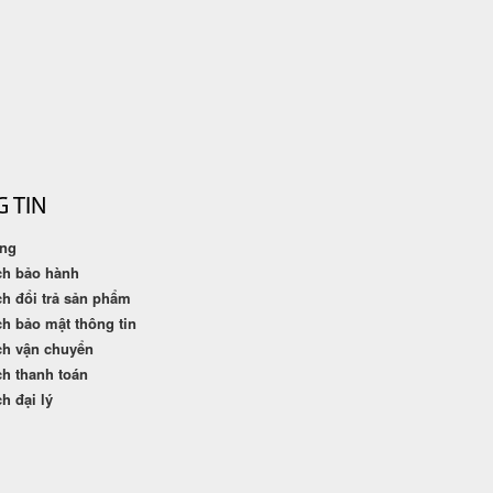
 TIN
ởng
ch bảo hành
h đổi trả sản phẩm
h bảo mật thông tin
ch vận chuyển
h thanh toán
h đại lý