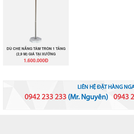
DÙ CHE NẮNG TÂM TRÒN 1 TẦNG
(2,9 M) GIÁ TẠI XƯỞNG
1.600.000Đ
LIÊN HỆ ĐẶT HÀNG NGA
0942 233 233
(Mr. Nguyên)
-
0943 