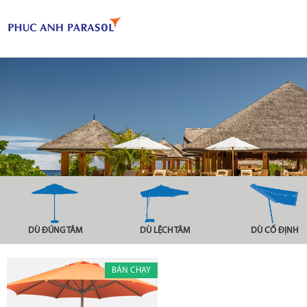
DÙ ĐÚNG TÂM
DÙ LỆCH TÂM
DÙ CỐ ĐỊNH
BÁN CHẠY