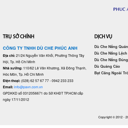
TRỤ SỞ CHÍNH
DỊCH VỤ
Dù Che Nắng Quán
CÔNG TY TNHH DÙ CHE PHÚC ANH
Dù Che Nắng Lệch
Địa chỉ:
21/24 Nguyễn Văn Khối, Phường Thông Tây
Dù Che Nắng Đún
Hội, Tp. Hồ Chí Minh
Dù Quảng Cáo
Nhà xưởng:
110/62 Lê Văn Khương, Xã Đông Thạnh,
Bạt Căng Ngoài Tr
Hóc Môn, Tp. Hồ Chí Minh
Điện thoại:
(028) 62 57 67 77 - 0942 233 233
Email:
info@pavn.com.vn
GPDKKD số 0312056671 do Sở KHĐT TP.HCM cấp
ngày 17/11/2012
Copyright © 2012 - 