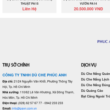
THUẬT PA15
VƯỜN PA14
Liên Hệ
20.500.000 VNĐ
TRỤ SỞ CHÍNH
DỊCH VỤ
Dù Che Nắng Quán
CÔNG TY TNHH DÙ CHE PHÚC ANH
Dù Che Nắng Lệch
Địa chỉ:
21/24 Nguyễn Văn Khối, Phường Thông Tây
Dù Che Nắng Đún
Hội, Tp. Hồ Chí Minh
Dù Quảng Cáo
Nhà xưởng:
110/62 Lê Văn Khương, Xã Đông Thạnh,
Bạt Căng Ngoài Tr
Hóc Môn, Tp. Hồ Chí Minh
Điện thoại:
(028) 62 57 67 77 - 0942 233 233
Email:
info@pavn.com.vn