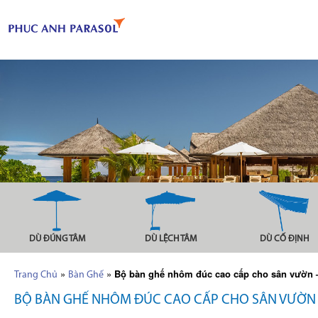
DÙ ĐÚNG TÂM
DÙ LỆCH TÂM
DÙ CỐ ĐỊNH
»
»
Bộ bàn ghế nhôm đúc cao cấp cho sân vườn 
Trang Chủ
Bàn Ghế
BỘ BÀN GHẾ NHÔM ĐÚC CAO CẤP CHO SÂN VƯỜN 