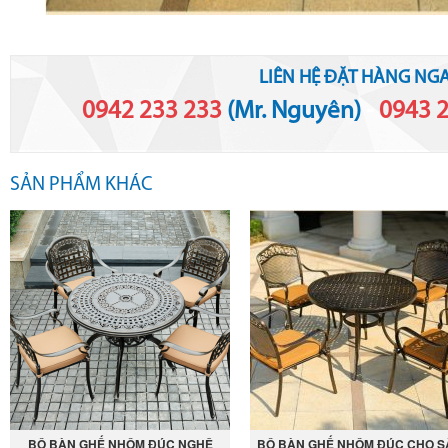
LIÊN HỆ ĐẶT HÀNG NGA
0942 233 233
(Mr. Nguyên)
-
0943 
SẢN PHẨM KHÁC
BỘ BÀN GHẾ NHÔM ĐÚC NGHỆ
BỘ BÀN GHẾ NHÔM ĐÚC CHO S