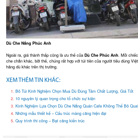
Dù Che Nắng Phúc Anh
Ngoài ra, giá thành thấp cũng là ưu thế của
Dù Che Phúc Anh
. Mỗi chiếc
che chắn khác, bởi thế, chúng rất hợp với túi tiền của người tiêu dùng Vi
hãng dù khác trên thị trường.
XEM THÊM TIN KHÁC:
Bỏ Túi Kinh Nghiệm Chọn Mua Dù Đúng Tâm Chất Lượng, Giá Tốt
10 nguyên lý quan trọng cho tổ chức sự kiện
Kinh Nghiệm Lựa Chọn Dù Che Nắng Quán Cafe Không Thể Bỏ Qua
Những mẫu thiết kế – Cấu trúc màng căng hiện đại
Quy trình thi công – Bạt căng kiến trúc