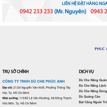
LIÊN HỆ ĐẶT HÀNG NGA
0942 233 233
(Mr. Nguyên)
-
0943 
TRỤ SỞ CHÍNH
DỊCH VỤ
Dù Che Nắng Quán
CÔNG TY TNHH DÙ CHE PHÚC ANH
Dù Che Nắng Lệch
Địa chỉ:
21/24 Nguyễn Văn Khối, Phường Thông Tây
Dù Che Nắng Đún
Hội, Tp. Hồ Chí Minh
Dù Quảng Cáo
Nhà xưởng:
110/62 Lê Văn Khương, Xã Đông Thạnh,
Bạt Căng Ngoài Tr
Hóc Môn, Tp. Hồ Chí Minh