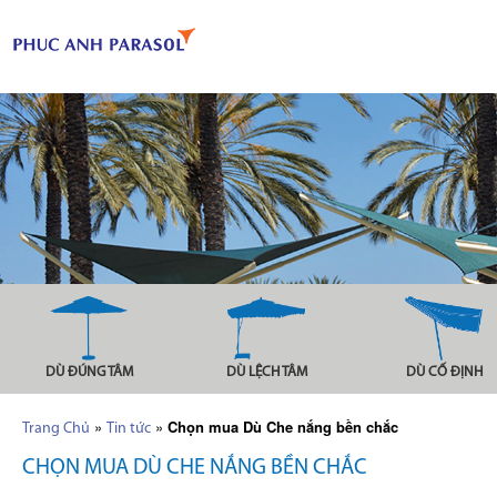
DÙ ĐÚNG TÂM
DÙ LỆCH TÂM
DÙ CỐ ĐỊNH
»
»
Chọn mua Dù Che nắng bền chắc
Trang Chủ
Tin tức
CHỌN MUA DÙ CHE NẮNG BỀN CHẮC