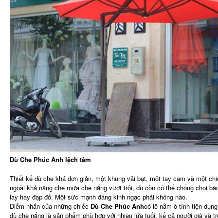
Dù Che Phúc Anh lệch tâm
Thiết kế dù che khá đơn giản, một khung vải bạt, một tay cầm và một chi
ngoài khả năng che mưa che nắng vượt trội, dù còn có thể chống chọi bão 
lay hay đạp đổ. Một sức mạnh đáng kinh ngạc phải không nào.
Điểm nhấn của những chiếc
Dù Che Phúc Anh
có lẽ nằm ở tính tiện dụn
dù che nắng là sản phẩm phù hợp với nhiều lứa tuổi, kể cả người già và 