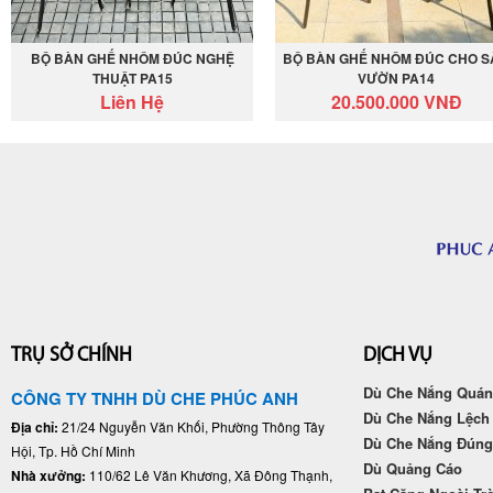
BỘ BÀN GHẾ NHÔM ĐÚC NGHỆ
BỘ BÀN GHẾ NHÔM ĐÚC CHO S
THUẬT PA15
VƯỜN PA14
Liên Hệ
20.500.000 VNĐ
TRỤ SỞ CHÍNH
DỊCH VỤ
Dù Che Nắng Quán
CÔNG TY TNHH DÙ CHE PHÚC ANH
Dù Che Nắng Lệch
Địa chỉ:
21/24 Nguyễn Văn Khối, Phường Thông Tây
Dù Che Nắng Đún
Hội, Tp. Hồ Chí Minh
Dù Quảng Cáo
Nhà xưởng:
110/62 Lê Văn Khương, Xã Đông Thạnh,