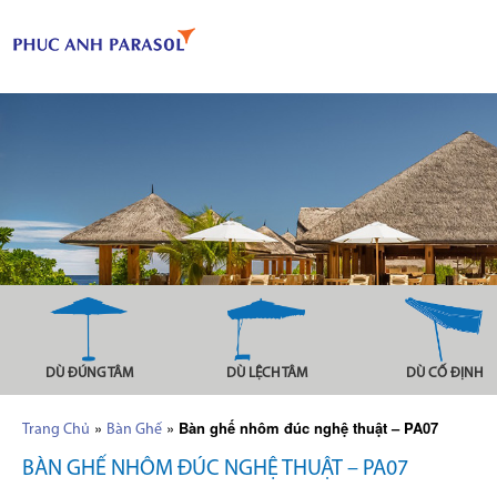
DÙ ĐÚNG TÂM
DÙ LỆCH TÂM
DÙ CỐ ĐỊNH
»
»
Bàn ghế nhôm đúc nghệ thuật – PA07
Trang Chủ
Bàn Ghế
BÀN GHẾ NHÔM ĐÚC NGHỆ THUẬT – PA07