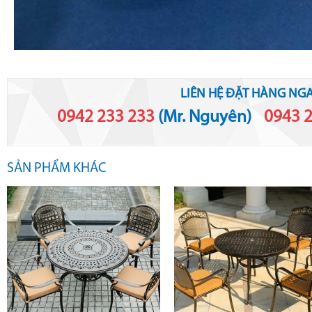
LIÊN HỆ ĐẶT HÀNG NGA
0942 233 233
(Mr. Nguyên)
-
0943 
SẢN PHẨM KHÁC